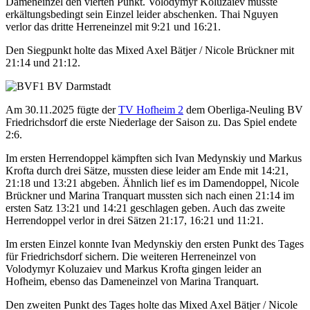
Dameneinzel den vierten Punkt. Volodymyr Koluzaiev musste
erkältungsbedingt sein Einzel leider abschenken. Thai Nguyen
verlor das dritte Herreneinzel mit 9:21 und 16:21.
Den Siegpunkt holte das Mixed Axel Bätjer / Nicole Brückner mit
21:14 und 21:12.
Am 30.11.2025 fügte der
TV Hofheim 2
dem Oberliga-Neuling BV
Friedrichsdorf die erste Niederlage der Saison zu. Das Spiel endete
2:6.
Im ersten Herrendoppel kämpften sich Ivan Medynskiy und Markus
Krofta durch drei Sätze, mussten diese leider am Ende mit 14:21,
21:18 und 13:21 abgeben. Ähnlich lief es im Damendoppel, Nicole
Brückner und Marina Tranquart mussten sich nach einen 21:14 im
ersten Satz 13:21 und 14:21 geschlagen geben. Auch das zweite
Herrendoppel verlor in drei Sätzen 21:17, 16:21 und 11:21.
Im ersten Einzel konnte Ivan Medynskiy den ersten Punkt des Tages
für Friedrichsdorf sichern. Die weiteren Herreneinzel von
Volodymyr Koluzaiev und Markus Krofta gingen leider an
Hofheim, ebenso das Dameneinzel von Marina Tranquart.
Den zweiten Punkt des Tages holte das Mixed Axel Bätjer / Nicole